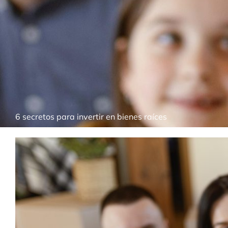
Ir
al
contenido
6 secretos para invertir en bienes raíces