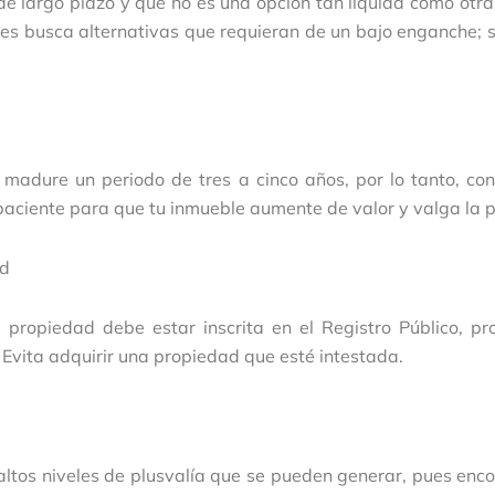
 de largo plazo y que no es una opción tan líquida como otra
es busca alternativas que requieran de un bajo enganche; si
 madure un periodo de tres a cinco años, por lo tanto, con
 paciente para que tu inmueble aumente de valor y valga la 
ad
a propiedad debe estar inscrita en el Registro Público, pr
a. Evita adquirir una propiedad que esté intestada.
 altos niveles de plusvalía que se pueden generar, pues enc