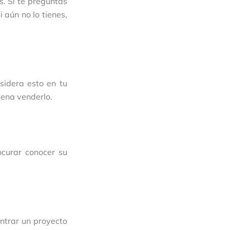
s. Si te preguntas
 aún no lo tienes,
sidera esto en tu
pena venderlo.
ocurar conocer su
ontrar un proyecto